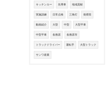
キッチンカー
先導車
地域貢献
実施訓練
日常点検
三角灯
発煙筒
動画紹介
大型
中型
大型平車
中型平車
各務原
各務原市
トラックドライバー
運転手
大型トラック
サンワ産業