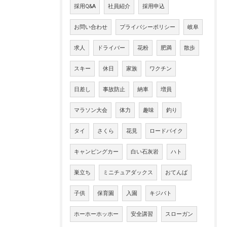
採用Q&A
社員紹介
採用申込
お問い合わせ
プライバシーポリシー
岐阜
求人
ドライバー
花粉
肥満
散歩
スキー
休日
家族
ワクチン
日差し
事故防止
納車
増員
マラソン大会
体力
趣味
釣り
タイ
さくら
花見
ロードバイク
キャンピングカー
白い石灰岩
ハト
巣立ち
ミニチュアダックス
おてんば
子供
保育園
入園
キジバト
ホーホーホッホー
安全講習
スローガン