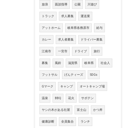
放浪
面談指導
公園
川遊び
トラック
求人募集
運送業
アットホーム
岐阜県各務原市
給与
カレー
求人者募集
ドライバー募集
江南市
一宮市
ドライブ
旅行
募集
風鈴
滋賀県
岐阜県
社会人
フットサル
げんティーズ
SDGs
Gマーク
キャンプ
オートキャンプ場
温泉
BBQ
花火
サボテン
ヤシの木がある社屋
富士山
かつ丼
健康診断
全員集合
ランチ